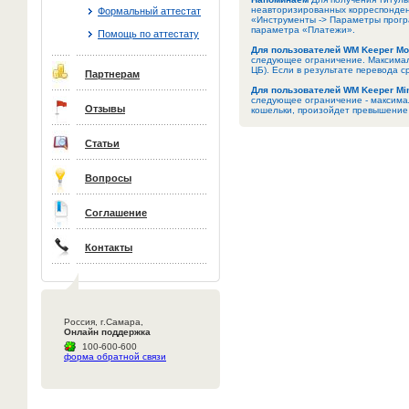
неавторизированных корреспондент
Формальный аттестат
«Инструменты -> Параметры прогр
параметра «Платежи».
Помощь по аттестату
Для пользователей WM Keeper Mo
следующее ограничение. Максималь
ЦБ). Если в результате перевода 
Партнерам
Для пользователей WM Keeper Mi
следующее ограничение - максимал
Отзывы
кошельки, произойдет превышение 
Статьи
Вопросы
Соглашение
Контакты
Россия, г.Самара,
Онлайн поддержка
100-600-600
форма обратной связи