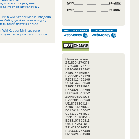
UAH
18.1865
едитесь что в разделе
ндентов» стоит галочка у
BYR
32.0007
ации в WM Keeper Mobile, введено
любой другой валюте по курсу
ать такой платеж нельзя.
си WM Keeper Mini, введено
результате перевода средств на
Наши кошельки
Z418504270373
E729406973777
U190088727982
Z105756155986
E222581949128
R153312425106
U314144287040
Z365123728992
E574826332708
U383649540852
Z544098563538
E223383066269
U118778363184
Z286181370032
D813010488847
C241172764828
Z231746108525
E283107826811
U101157541699
Z314736080538
E284433767488
U959628534989