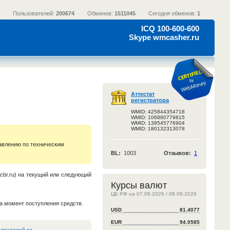
Пользователей:
200674
Обменов:
1511045
Сегодня обменов:
1
ICQ 100-600-600
Skype wmcasher.ru
Аттестат
регистратора
WMID: 425844354718
WMID: 106880779815
WMID: 139545776904
WMID: 180132313078
авлению по техническим
BL:
1003
Отзывов:
1
cbr.ru) на текущий или следующий
Курсы валют
ЦБ РФ на 07.08.2026 / 08.08.2026
а момент поступления средств.
USD
81.4077
EUR
94.0585
 платежей от