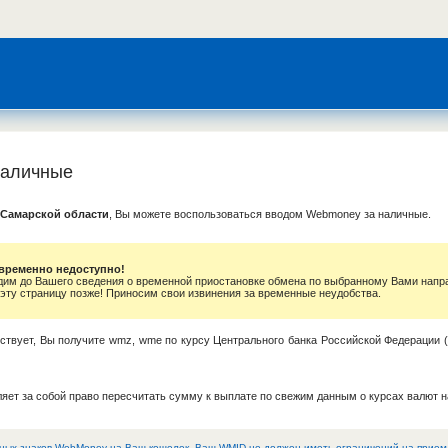
наличные
 Самарской области
, Вы можете воспользоваться вводом Webmoney за наличные.
временно недоступно!
дим до Вашего сведения о временной приостановке обмена по выбранному Вами напр
 эту страницу позже! Приносим свои извинения за временные неудобства.
тствует, Вы получите wmz, wme по курсу Центрального банка Российской Федерации (
яет за собой право пересчитать сумму к выплате по свежим данным о курсах валют н
ных знаков WebMoney на Ваш кошелек, Ваш WMID не должен иметь ограничений на прием