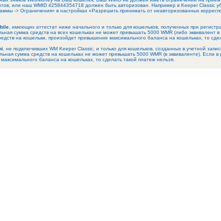
ов, или наш WMID 425844354718 должен быть авторизован. Например в Keeper Classic уб
аммы -> Ограничения» в настройках «Разрешить принимать от неавторизованных корреспо
bile
, имеющих аттестат ниже начального и только для кошельков, полученных при регистр
ная сумма средств на всех кошельках не может превышать 5000 WMR (либо эквивалент в 
средств на кошельки, произойдет превышение максимального баланса на кошельках, то сдел
ni
, не подключивших WM Keeper Classic, и только для кошельков, созданных в учетной запи
ьная сумма средств на кошельках не может превышать 5000 WMR (в эквиваленте). Если в 
максимального баланса на кошельках, то сделать такой платеж нельзя.