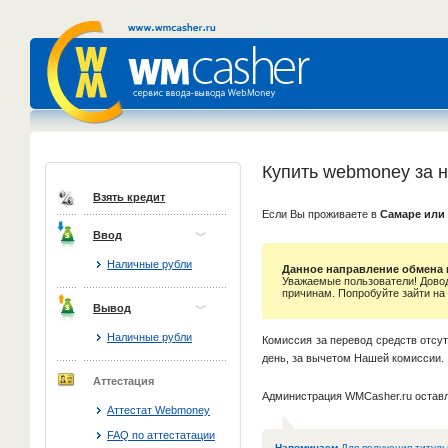
Купить webmoney за 
Взять кредит
Если Вы проживаете в
Самаре или
Ввод
Наличные рубли
Данное направление обмена 
Уважаемые пользователи! Дово
причинам. Попробуйте зайти на
Вывод
Наличные рубли
Комиссия за перевод средств отсу
день, за вычетом Нашей комиссии.
Аттестация
Администрация WMCasher.ru оставл
Аттестат Webmoney
FAQ по аттестатации
Напоминаем
Для получения титуль